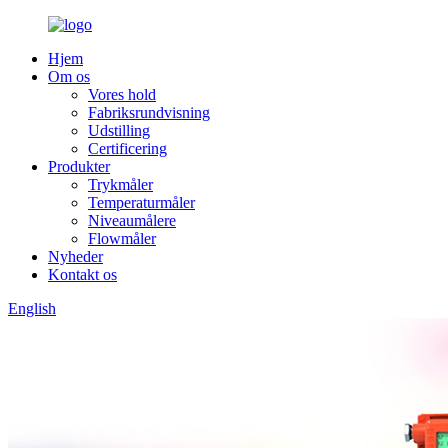
Hjem
Om os
Vores hold
Fabriksrundvisning
Udstilling
Certificering
Produkter
Trykmåler
Temperaturmåler
Niveaumålere
Flowmåler
Nyheder
Kontakt os
English