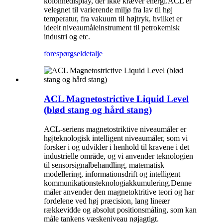
kolonnedisplay, der ikke kræver energi.ACL er
velegnet til varierende miljø fra lav til høj
temperatur, fra vakuum til højtryk, hvilket er
ideelt niveaumåleinstrument til petrokemisk
industri og etc.
forespørgsel
detalje
ACL Magnetostrictive Liquid Level
(blød stang og hård stang)
ACL-seriens magnetostriktive niveaumåler er
højteknologisk intelligent niveaumåler, som vi
forsker i og udvikler i henhold til kravene i det
industrielle område, og vi anvender teknologien
til sensorsignalbehandling, matematisk
modellering, informationsdrift og intelligent
kommunikationsteknologiakkumulering.Denne
måler anvender den magnetoktritive teori og har
fordelene ved høj præcision, lang lineær
rækkevidde og absolut positionsmåling, som kan
måle tankens væskeniveau nøjagtigt.