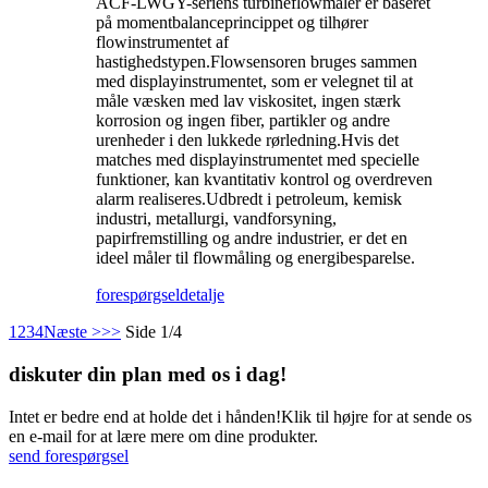
ACF-LWGY-seriens turbineflowmåler er baseret
på momentbalanceprincippet og tilhører
flowinstrumentet af
hastighedstypen.Flowsensoren bruges sammen
med displayinstrumentet, som er velegnet til at
måle væsken med lav viskositet, ingen stærk
korrosion og ingen fiber, partikler og andre
urenheder i den lukkede rørledning.Hvis det
matches med displayinstrumentet med specielle
funktioner, kan kvantitativ kontrol og overdreven
alarm realiseres.Udbredt i petroleum, kemisk
industri, metallurgi, vandforsyning,
papirfremstilling og andre industrier, er det en
ideel måler til flowmåling og energibesparelse.
forespørgsel
detalje
1
2
3
4
Næste >
>>
Side 1/4
diskuter din plan med os i dag!
Intet er bedre end at holde det i hånden!Klik til højre for at sende os
en e-mail for at lære mere om dine produkter.
send forespørgsel