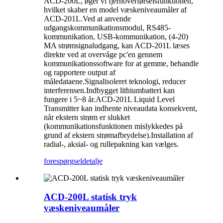
ACD-200L, øger vi fjernoverførselsfunktionen,
hvilket skaber en model væskeniveaumåler af
ACD-201L.Ved at anvende
udgangskommunikationsmodul, RS485-
kommunikation, USB-kommunikation, (4-20)
MA strømsignaludgang, kan ACD-201L læses
direkte ved at overvåge pc'en gennem
kommunikationssoftware for at gemme, behandle
og rapportere output af
måledataene.Signalisoleret teknologi, reducer
interferensen.Indbygget lithiumbatteri kan
fungere i 5~8 år.ACD-201L Liquid Level
Transmitter kan indhente niveaudata konsekvent,
når ekstern strøm er slukket
(kommunikationsfunktionen mislykkedes på
grund af ekstern strømafbrydelse).Installation af
radial-, aksial- og rullepakning kan vælges.
forespørgsel
detalje
ACD-200L statisk tryk
væskeniveaumåler