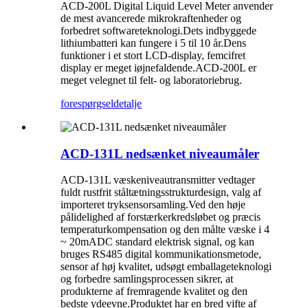
ACD-200L Digital Liquid Level Meter anvender
de mest avancerede mikrokraftenheder og
forbedret softwareteknologi.Dets indbyggede
lithiumbatteri kan fungere i 5 til 10 år.Dens
funktioner i et stort LCD-display, femcifret
display er meget iøjnefaldende.ACD-200L er
meget velegnet til felt- og laboratoriebrug.
forespørgsel
detalje
ACD-131L nedsænket niveaumåler
ACD-131L væskeniveautransmitter vedtager
fuldt rustfrit ståltætningsstrukturdesign, valg af
importeret tryksensorsamling.Ved den høje
pålidelighed af forstærkerkredsløbet og præcis
temperaturkompensation og den målte væske i 4
~ 20mADC standard elektrisk signal, og kan
bruges RS485 digital kommunikationsmetode,
sensor af høj kvalitet, udsøgt emballageteknologi
og forbedre samlingsprocessen sikrer, at
produkterne af fremragende kvalitet og den
bedste ydeevne.Produktet har en bred vifte af