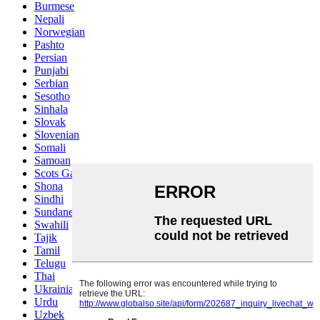
Burmese
Nepali
Norwegian
Pashto
Persian
Punjabi
Serbian
Sesotho
Sinhala
Slovak
Slovenian
Somali
Samoan
Scots Gaelic
Shona
Sindhi
Sundanese
Swahili
Tajik
Tamil
Telugu
Thai
Ukrainian
Urdu
Uzbek