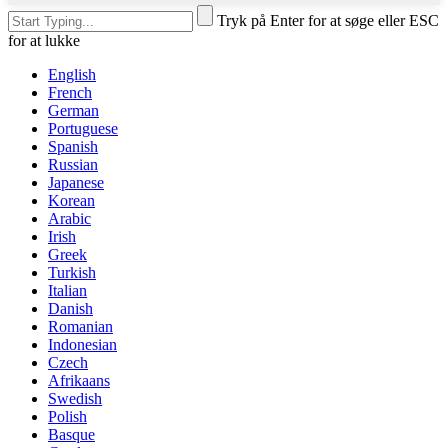
Tryk på Enter for at søge eller ESC
for at lukke
English
French
German
Portuguese
Spanish
Russian
Japanese
Korean
Arabic
Irish
Greek
Turkish
Italian
Danish
Romanian
Indonesian
Czech
Afrikaans
Swedish
Polish
Basque