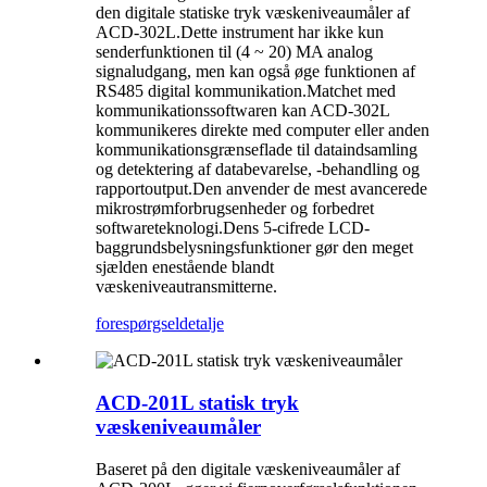
den digitale statiske tryk væskeniveaumåler af
ACD-302L.Dette instrument har ikke kun
senderfunktionen til (4 ~ 20) MA analog
signaludgang, men kan også øge funktionen af ​​
RS485 digital kommunikation.Matchet med
kommunikationssoftwaren kan ACD-302L
kommunikeres direkte med computer eller anden
kommunikationsgrænseflade til dataindsamling
og detektering af databevarelse, -behandling og
rapportoutput.Den anvender de mest avancerede
mikrostrømforbrugsenheder og forbedret
softwareteknologi.Dens 5-cifrede LCD-
baggrundsbelysningsfunktioner gør den meget
sjælden enestående blandt
væskeniveautransmitterne.
forespørgsel
detalje
ACD-201L statisk tryk
væskeniveaumåler
Baseret på den digitale væskeniveaumåler af