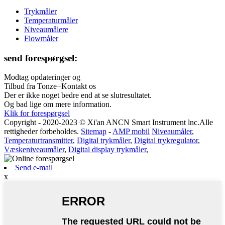
Trykmåler
Temperaturmåler
Niveaumålere
Flowmåler
send forespørgsel:
Modtag opdateringer og
Tilbud fra Tonze+Kontakt os
Der er ikke noget bedre end at se slutresultatet.
Og bad lige om mere information.
Klik for forespørgsel
Copyright - 2020-2023 © Xi'an ANCN Smart Instrument lnc.Alle
rettigheder forbeholdes.
Sitemap
-
AMP mobil
Niveaumåler
,
Temperaturtransmitter
,
Digital trykmåler
,
Digital trykregulator
,
Væskeniveaumåler
,
Digital display trykmåler
,
Send e-mail
x